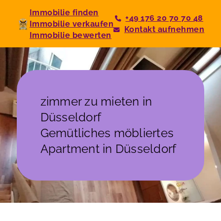
Immobilie finden
+49 176 20 70 70 48
Immobilie verkaufen
Kontakt aufnehmen
Immobilie bewerten
zimmer zu mieten in
Düsseldorf
Gemütliches möbliertes
Apartment in Düsseldorf