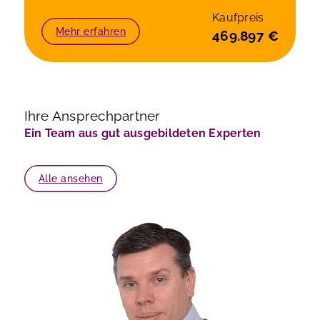
Kaufpreis
Mehr erfahren
469.897 €
Ihre Ansprechpartner
Ein Team aus gut ausgebildeten Experten
Alle ansehen
S
F
a