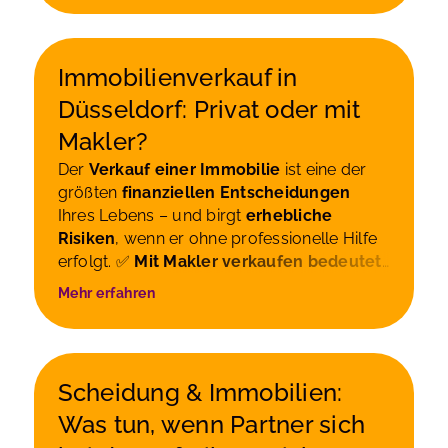
Immobilienverkauf in
Düsseldorf: Privat oder mit
Makler?
Der
Verkauf einer Immobilie
ist eine der
größten
finanziellen Entscheidungen
Ihres Lebens – und birgt
erhebliche
Risiken
, wenn er ohne professionelle Hilfe
erfolgt. ✅
Mit Makler verkaufen bedeutet:
Marktgerechte Immobilienbewertung
Mehr erfahren
Professionelle Vermarktung & Exposé-
Erstellung
Gezielte Käuferansprache
durch ein breites Netzwerk
Strukturierte
Vorbereitung der verkaufsrelevanten
Scheidung & Immobilien:
Unterlagen und Abstimmung mit Notar,
Was tun, wenn Partner sich
Sachverständigen oder Fachberatern bei
Bedarf
Erfahrene Verhandlungsführung