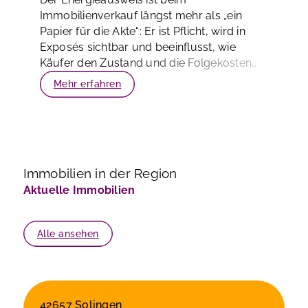
Immobilienverkauf längst mehr als „ein
Papier für die Akte“: Er ist Pflicht, wird in
Exposés sichtbar und beeinflusst, wie
Käufer den Zustand und die Folgekosten
einer Immobilie einschätzen. Gerade 2026
Mehr erfahren
lohnt sich ein nüchterner Blick: Was ist
gesetzlich erforderlich, wo passieren die
häufigsten Fehler – und was bedeutet die
Energieeffizienz seriös betrachtet für den
Verkaufspreis?
Immobilien in der Region
Aktuelle Immobilien
Alle ansehen
42657 Solingen