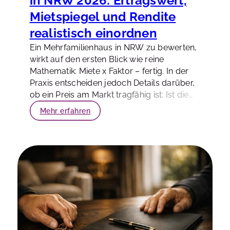
in NRW 2026: Ertragswert,
Mietspiegel und Rendite
realistisch einordnen
Ein Mehrfamilienhaus in NRW zu bewerten,
wirkt auf den ersten Blick wie reine
Mathematik: Miete x Faktor – fertig. In der
Praxis entscheiden jedoch Details darüber,
ob ein Preis am Markt tragfähig ist: Ist die
Ist-Miete wirklich nachhaltig? Passt die
Mehr erfahren
Miete zur Lage und zum Mietspiegel?
Welche Bewirtschaftungskosten sind
realistisch – und wie wirkt sich der
Liegenschaftszins auf den Ertragswert aus?
Gerade 2026, in einem Umfeld mit
anspruchsvollerer Finanzierung und
stärkerer Käuferprüfung, zahlt sich eine
Bewertung aus, die Zahlen und Realität
zusammenbringt. Dieser Abschnitt zeigt,
wie Eigentümer in NRW Ertragswert,