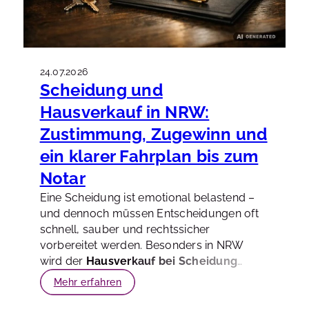
Mietspiegel und Rendite so einordnen, dass
daraus eine belastbare Grundlage für den
Verkauf wird.
24.07.2026
Scheidung und
Hausverkauf in NRW:
Zustimmung, Zugewinn und
ein klarer Fahrplan bis zum
Notar
Eine Scheidung ist emotional belastend –
und dennoch müssen Entscheidungen oft
schnell, sauber und rechtssicher
vorbereitet werden. Besonders in NRW
wird der
Hausverkauf bei Scheidung
schnell zum Dreh- und Angelpunkt: Wer
Mehr erfahren
darf unterschreiben? Was passiert mit dem
Erlös? Und wie vermeiden Sie, dass