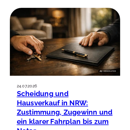
realistisch – und wie wirkt sich der
Liegenschaftszins auf den Ertragswert aus?
Gerade 2026, in einem Umfeld mit
anspruchsvollerer Finanzierung und
stärkerer Käuferprüfung, zahlt sich eine
Bewertung aus, die Zahlen und Realität
zusammenbringt. Dieser Abschnitt zeigt,
wie Eigentümer in NRW Ertragswert,
Mietspiegel und Rendite so einordnen, dass
daraus eine belastbare Grundlage für den
Verkauf wird.
24.07.2026
Scheidung und
Hausverkauf in NRW:
Zustimmung, Zugewinn und
ein klarer Fahrplan bis zum