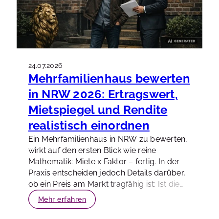
24.07.2026
Mehrfamilienhaus bewerten
in NRW 2026: Ertragswert,
Mietspiegel und Rendite
realistisch einordnen
Ein Mehrfamilienhaus in NRW zu bewerten,
wirkt auf den ersten Blick wie reine
Mathematik: Miete x Faktor – fertig. In der
Praxis entscheiden jedoch Details darüber,
ob ein Preis am Markt tragfähig ist: Ist die
Ist-Miete wirklich nachhaltig? Passt die
Mehr erfahren
Miete zur Lage und zum Mietspiegel?
Welche Bewirtschaftungskosten sind