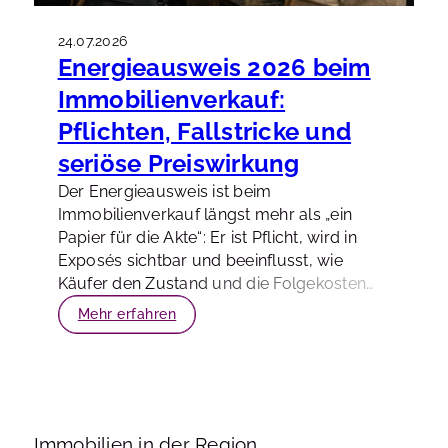
24.07.2026
Energieausweis 2026 beim
Immobilienverkauf:
Pflichten, Fallstricke und
seriöse Preiswirkung
Der Energieausweis ist beim
Immobilienverkauf längst mehr als „ein
Papier für die Akte“: Er ist Pflicht, wird in
Exposés sichtbar und beeinflusst, wie
Käufer den Zustand und die Folgekosten
einer Immobilie einschätzen. Gerade 2026
Mehr erfahren
lohnt sich ein nüchterner Blick: Was ist
gesetzlich erforderlich, wo passieren die
häufigsten Fehler – und was bedeutet die
Energieeffizienz seriös betrachtet für den
Verkaufspreis?
Immobilien in der Region