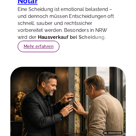
Notar
Eine Scheidung ist emotional belastend –
und dennoch müssen Entscheidungen oft
schnell, sauber und rechtssicher
vorbereitet werden. Besonders in NRW
wird der
Hausverkauf bei Scheidung
schnell zum Dreh- und Angelpunkt: Wer
Mehr erfahren
darf unterschreiben? Was passiert mit dem
Erlös? Und wie vermeiden Sie, dass
Konflikte den Prozess blockieren?