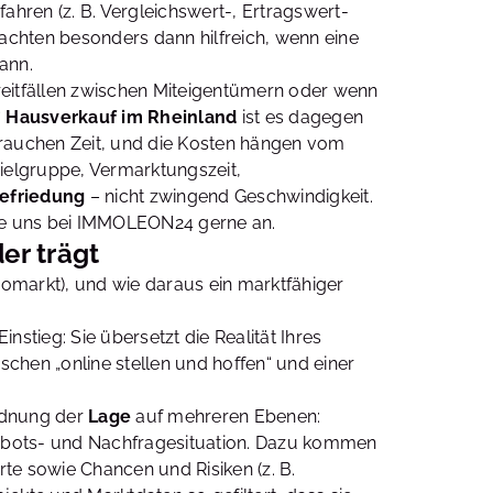
ren (z. B. Vergleichswert-, Ertragswert-
chten besonders dann hilfreich, wenn eine
ann.
treitfällen zwischen Miteigentümern oder wenn
“
Hausverkauf im Rheinland
ist es dagegen
brauchen Zeit, und die Kosten hängen vom
elgruppe, Vermarktungszeit,
efriedung
– nicht zwingend Geschwindigkeit.
 Sie uns bei IMMOLEON24 gerne an.
er trägt
romarkt), und wie daraus ein marktfähiger
nstieg: Sie übersetzt die Realität Ihres
schen „online stellen und hoffen“ und einer
rdnung der
Lage
auf mehreren Ebenen:
Angebots- und Nachfragesituation. Dazu kommen
te sowie Chancen und Risiken (z. B.