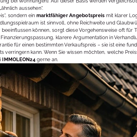
ung bei Wohnungen). Auf dieser Basis werden Vergleichsobj
 „ähnlich aussehen“.
is“, sondern ein
marktfähiger Angebotspreis
mit klarer Lo
andlungsspielraum ist sinnvoll, ohne Reichweite und Glaubwü
beeinflussen können, sorgt diese Vorgehensweise oft für T
e Finanzierungspassung, klarere Argumentation in Verhandl
arantie für einen bestimmten Verkaufspreis – sie ist eine fu
arts verringern kann. Wenn Sie wissen möchten, welche Preis
ei
IMMOLEON24
gerne an.