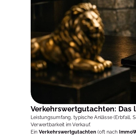
Verkehrswertgutachten: Das le
Leistungsumfang, typische Anlässe (Erbfall, S
Verwertbarkeit im Verkauf.
Ein
Verkehrswertgutachten
(oft nach
ImmoW