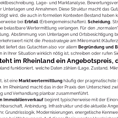
ektbeschreibung, Lage- und Marktanalyse, Bewertungsverfah
r Unterlagen und Annahmen. Diese Struktur macht das Guta
gt wird, die auch in formellen Kontexten Bestand haben k
cherweise bei
Erbfall
(Erbengemeinschaften),
Scheidung
, S
ne belastbare Wertermittlung verlangen. Für den „normalen
tellung, Abstimmung von Unterlagen und Ortsbesichtigung 
rkehrswert nicht die
Preisstrategie
am Mikromarkt (Käuferzi
et liefert das Gutachten also vor allem
Begründung und B
n Ihrer Situation wirklich nötig ist, schreiben oder rufen
eht im Rheinland ein Angebotspreis, d
land funktioniert, welche Daten zählen (Lage, Zustand, Mik
, ist eine
Marktwertermittlung
häufig der pragmatischste Ei
e
. Im Rheinland macht das in der Praxis den Unterschied zwi
ung und Verhandlung planbar zusammenführt.
en Immobilienverkauf
beginnt typischerweise mit der Eino
 Nachbarschaft, Anbindung, Infrastruktur und die aktuelle 
hr, Grundrisslogik, Modernisierungen, energetische Kennwer