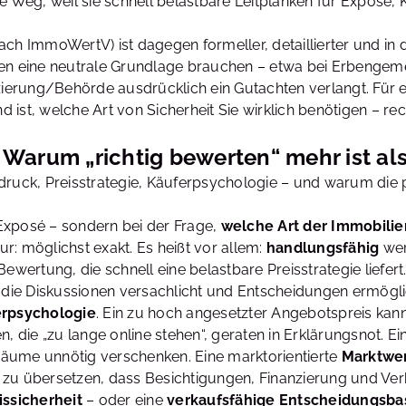
ste Weg, weil sie schnell belastbare Leitplanken für Expos
ch ImmoWertV) ist dagegen formeller, detaillierter und in de
en eine neutrale Grundlage brauchen – etwa bei Erbengeme
rung/Behörde ausdrücklich ein Gutachten verlangt. Für ein
nd ist, welche Art von Sicherheit Sie wirklich benötigen – re
Warum „richtig bewerten“ mehr ist als
tdruck, Preisstrategie, Käuferpsychologie – und warum d
m Exposé – sondern bei der Frage,
welche Art der Immobili
ur: möglichst exakt. Es heißt vor allem:
handlungsfähig
wer
Bewertung, die schnell eine belastbare Preisstrategie liefe
, die Diskussionen versachlicht und Entscheidungen ermögli
rpsychologie
. Ein zu hoch angesetzter Angebotspreis kann
, die „zu lange online stehen“, geraten in Erklärungsnot. E
äume unnötig verschenken. Eine marktorientierte
Marktwer
 zu übersetzen, dass Besichtigungen, Finanzierung und Ver
issicherheit
– oder eine
verkaufsfähige Entscheidungsba