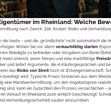
Eigentümer im Rheinland: Welche Bewe
rmittlung nach Zweck, Zeit, Kosten, Risiko und Verhandlung
 die beste – und die „gründlichste“ nicht automatisch die hi
rfolgen: Wollen Sie vor allem
verkaufsfähig starten
(Expos
rere Beteiligte zu befrieden oder Vorgaben von Bank/Behö
st meist sinnvoll, wenn Tempo und eine marktfähige
Preisst
ker und liefert Argumente, die in Käufergesprächen und bei
 wenn das
Risiko von Streit
hoch ist (Erbengemeinschaft, Sc
n benötigt wird. Typische Praxis-Szenarien aus dem Rheinla
ig eine Marktwertermittlung, um den Angebotspreis realist
nig sind, kann ein Gutachten den Prozess versachlichen – a
en Verkauf im Rheinland 2026 wirklich beschleunigt: Schrei
und Verhandlungssicherheit sauber einzuordnen.