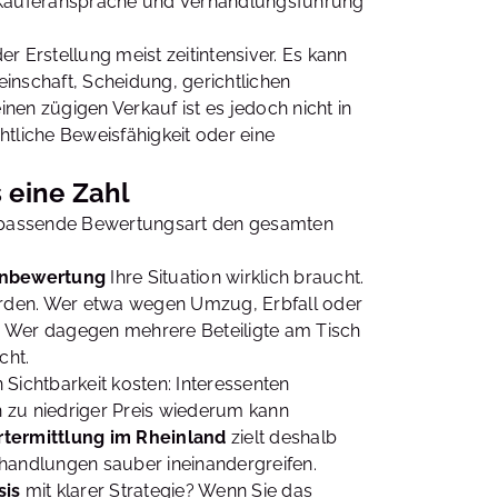
é, Käuferansprache und Verhandlungsführung
r Erstellung meist zeitintensiver. Es kann
inschaft, Scheidung, gerichtlichen
en zügigen Verkauf ist es jedoch nicht in
chtliche Beweisfähigkeit oder eine
 eine Zahl
ie passende Bewertungsart den gesamten
enbewertung
Ihre Situation wirklich braucht.
den. Wer etwa wegen Umzug, Erbfall oder
rt. Wer dagegen mehrere Beteiligte am Tisch
cht.
 Sichtbarkeit kosten: Interessenten
in zu niedriger Preis wiederum kann
termittlung im Rheinland
zielt deshalb
handlungen sauber ineinandergreifen.
sis
mit klarer Strategie? Wenn Sie das