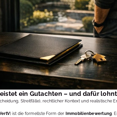
istet ein Gutachten – und dafür lohnt
cheidung, Streitfälle), rechtlicher Kontext und realistisch
ertV
) ist die formellste Form der
Immobilienbewertung
. 