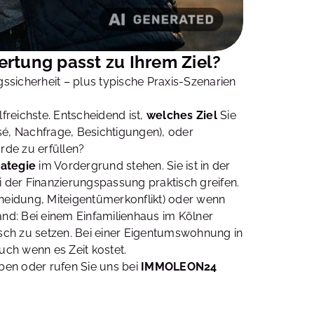
rtung passt zu Ihrem Ziel?
ssicherheit – plus typische Praxis-Szenarien
lfreichste. Entscheidend ist,
welches Ziel
Sie
é, Nachfrage, Besichtigungen), oder
rde zu erfüllen?
rategie
im Vordergrund stehen. Sie ist in der
 der Finanzierungspassung praktisch greifen.
heidung, Miteigentümerkonflikt) oder wenn
nd: Bei einem Einfamilienhaus im Kölner
isch zu setzen. Bei einer Eigentumswohnung in
uch wenn es Zeit kostet.
ben oder rufen Sie uns bei
IMMOLEON24