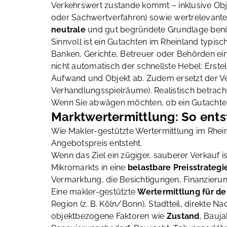
Verkehrswert zustande kommt – inklusive Obj
oder Sachwertverfahren) sowie wertrelevante
neutrale
und gut begründete Grundlage benöti
Sinnvoll ist ein Gutachten im Rheinland typis
Banken, Gerichte, Betreuer oder Behörden ei
nicht automatisch der schnellste Hebel: Ers
Aufwand und Objekt ab. Zudem ersetzt der Ve
Verhandlungsspielräume). Realistisch betracht
Wenn Sie abwägen möchten, ob ein Gutachten i
Marktwertermittlung: So entst
Wie Makler-gestützte Wertermittlung im Rhein
Angebotspreis entsteht.
Wenn das Ziel ein zügiger, sauberer Verkauf ist
Mikromarkts in eine
belastbare Preisstrategi
Vermarktung, die Besichtigungen, Finanzier
Eine makler-gestützte
Wertermittlung für d
Region (z. B. Köln/Bonn), Stadtteil, direkte
objektbezogene Faktoren wie
Zustand
, Bauja