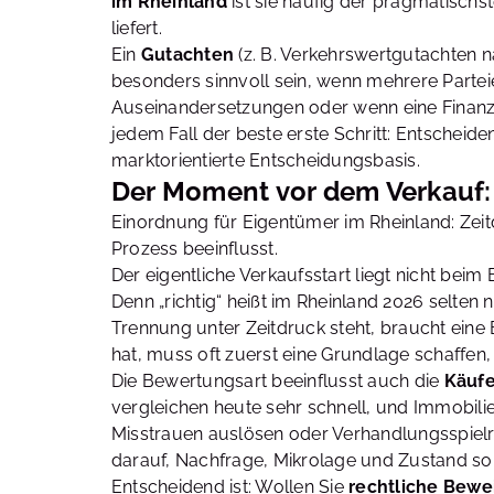
im Rheinland
ist sie häufig der pragmatisch
liefert.
Ein
Gutachten
(z. B. Verkehrswertgutachten na
besonders sinnvoll sein, wenn mehrere Partei
Auseinandersetzungen oder wenn eine Finanzie
jedem Fall der beste erste Schritt: Entscheide
marktorientierte Entscheidungsbasis.
Der Moment vor dem Verkauf: 
Einordnung für Eigentümer im Rheinland: Zei
Prozess beeinflusst.
Der eigentliche Verkaufsstart liegt nicht bei
Denn „richtig“ heißt im Rheinland 2026 selten n
Trennung unter Zeitdruck steht, braucht eine 
hat, muss oft zuerst eine Grundlage schaffen
Die Bewertungsart beeinflusst auch die
Käufe
vergleichen heute sehr schnell, und Immobilien
Misstrauen auslösen oder Verhandlungsspielr
darauf, Nachfrage, Mikrolage und Zustand so
Entscheidend ist: Wollen Sie
rechtliche Bewe